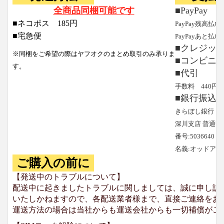
全商品同梱可能です
■PayPay
■ネコポス 185円
PayPay残高払い
■宅急便
PayPayあと払い
■クレジッ
※同梱をご希望の際はヤフオクのまとめ取引のみ承りま
■コンビニ
す。
■代引
手数料 440円
■銀行振込
きらぼし銀行
深川支店 普通預
番号:5036640
名義:オッドア
ご購入の前に
【発送中のトラブルについて】
配送中に起きましたトラブルに関しましては、誠に申し訳
いたしかねますので、各配送業者様まで、直接ご連絡をお
運送方法の場合は当社からも運送会社からも一切補償がご