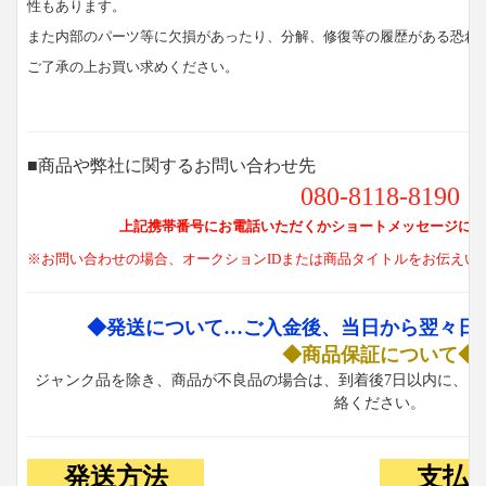
性もあります。
また内部のパーツ等に欠損があったり、分解、修復等の履歴がある恐れ
ご了承の上お買い求めください。
■商品や弊社に関するお問い合わせ先
080-8118-8190
上記携帯番号にお電話いただくかショートメッセージにて
※お問い合わせの場合、オークションIDまたは商品タイトルをお伝えい
◆発送について…ご入金後、当日から翌々日
◆商品保証について◆
ジャンク品を除き、商品が不良品の場合は、到着後7日以内に、お
絡ください。
発送方法
支払