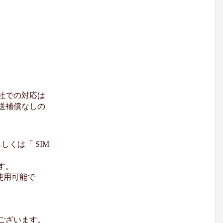
社での対応は
送補償なしの
くは「 SIM
す。
使用可能で
ございます。