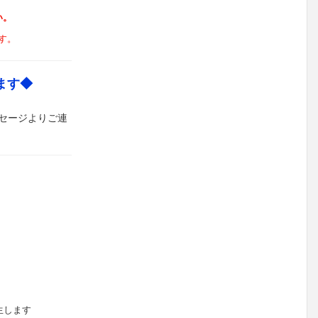
い。
す。
ます◆
セージよりご連
生します