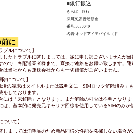
■銀行振込
きらぼし銀行
深川支店 普通預金
番号:5036640
名義:オッドアイモバイル（ド
の前に
ラブルについて】
ましたトラブルに関しましては、誠に申し訳ございませんが当
すので、各配送業者様まで、直接ご連絡をお願い致します。運
合は当社からも運送会社からも一切補償がございません。
ク解除について】
除済の端末はタイトルまたは説明文に「SIMロック解除済み」もし
載をしております。
合には「未解除」となります。また解除の可否は不明となりま
には、基本的に発売元キャリア回線を使用しているSIMのみが
について】
関しましては消耗品のため新品同様の性能を発揮しない場合が