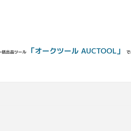
「オークツール AUCTOOL」
一括出品ツール
で