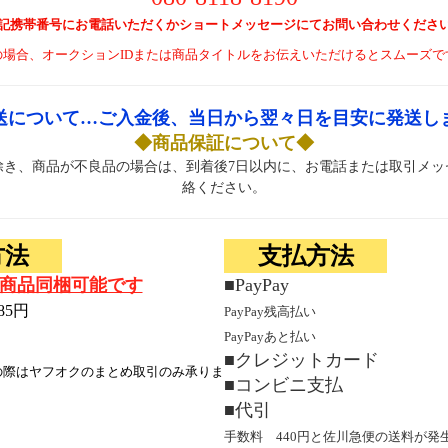
記携帯番号にお電話いただくかショートメッセージにてお問い合わせくださ
の場合、オークションIDまたは商品タイトルをお伝えいただけるとスムーズで
送について…ご入金後、当日から翌々日を目安に発送し
◆商品保証について◆
除き、商品が不良品の場合は、到着後7日以内に、お電話または取引メッ
絡ください。
方法
支払方法
商品同梱可能です
■PayPay
85円
PayPay残高払い
PayPayあと払い
■クレジットカード
の際はヤフオクのまとめ取引のみ承りま
■コンビニ支払
■代引
手数料 440円と佐川急便の送料が発