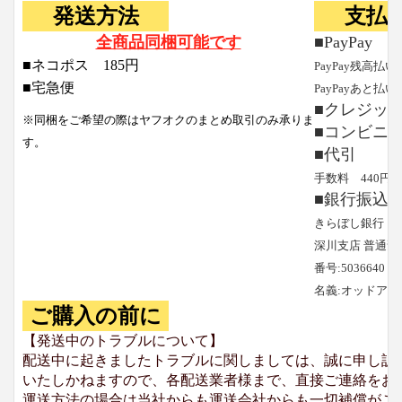
発送方法
支払
全商品同梱可能です
■PayPay
■ネコポス 185円
PayPay残高払い
■宅急便
PayPayあと払い
■クレジッ
※同梱をご希望の際はヤフオクのまとめ取引のみ承りま
■コンビニ
す。
■代引
手数料 440円
■銀行振込
きらぼし銀行
深川支店 普通預
番号:5036640
名義:オッドア
ご購入の前に
【発送中のトラブルについて】
配送中に起きましたトラブルに関しましては、誠に申し訳
いたしかねますので、各配送業者様まで、直接ご連絡をお
運送方法の場合は当社からも運送会社からも一切補償がご