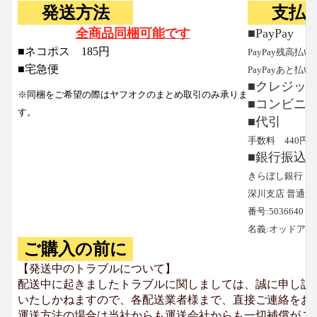
発送方法
支払
全商品同梱可能です
■PayPay
■ネコポス 185円
PayPay残高払い
■宅急便
PayPayあと払い
■クレジッ
※同梱をご希望の際はヤフオクのまとめ取引のみ承りま
■コンビニ
す。
■代引
手数料 440円
■銀行振込
きらぼし銀行
深川支店 普通預
番号:5036640
名義:オッドア
ご購入の前に
【発送中のトラブルについて】
配送中に起きましたトラブルに関しましては、誠に申し訳
いたしかねますので、各配送業者様まで、直接ご連絡をお
運送方法の場合は当社からも運送会社からも一切補償がご