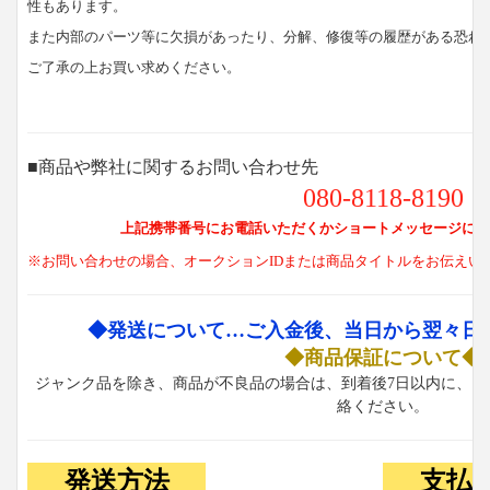
性もあります。
また内部のパーツ等に欠損があったり、分解、修復等の履歴がある恐れ
ご了承の上お買い求めください。
■商品や弊社に関するお問い合わせ先
080-8118-8190
上記携帯番号にお電話いただくかショートメッセージにて
※お問い合わせの場合、オークションIDまたは商品タイトルをお伝えい
◆発送について…ご入金後、当日から翌々日
◆商品保証について◆
ジャンク品を除き、商品が不良品の場合は、到着後7日以内に、お
絡ください。
発送方法
支払