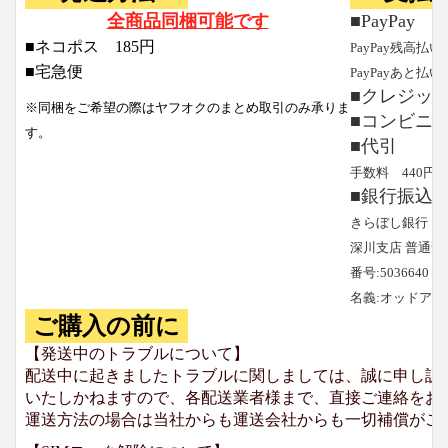
全商品同梱可能です
■PayPay
■ネコポス 185円
PayPay残高払い
■宅急便
PayPayあと払い
■クレジッ
※同梱をご希望の際はヤフオクのまとめ取引のみ承りま
■コンビニ
す。
■代引
手数料 440円
■銀行振込
きらぼし銀行
深川支店 普通預
番号:5036640
名義:オッドア
ご購入の前に
【発送中のトラブルについて】
配送中に起きましたトラブルに関しましては、誠に申し訳
いたしかねますので、各配送業者様まで、直接ご連絡をお
運送方法の場合は当社からも運送会社からも一切補償がご