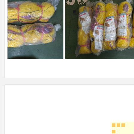
■■■
■