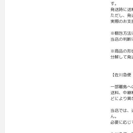
す。
発送時に送
ただし、発
実際のお支
※梱包方法
当店の判断
※商品の形
分解して発
【佐川急便
一部離島へ
送料、中継
どにより異
当店では、
ん。
必要に応じ