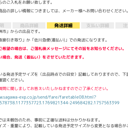
らのご入札をお願い致します。
商品の詳しい情報につきましては、メーカー様へお問い合わせください
明
商品詳細
発送詳細
支払い詳細
注
洲市」からの出品です。
直接引き取り」か「佐川急便(着払い)」での発送になります。
ご希望の場合は、ご落札後メッセージにてその旨をお知らせください。
い場合、発送（着払い）をさせていただきます。
いる発送予定サイズを（出品時点での目安）記載しておりますので、下記
確認ください。
質問に関しましてお答えいたしかねますのでご了承ください。
w.sagawa-exp.co.jp/send/fare/faretable08.html?
1578738.1177357723.1769821344-249684282.1757563399
では未梱包のため、事前に正確な送料は分かりかねます。
イズ・重量により、記載している発送予定サイズから変更となる場合が