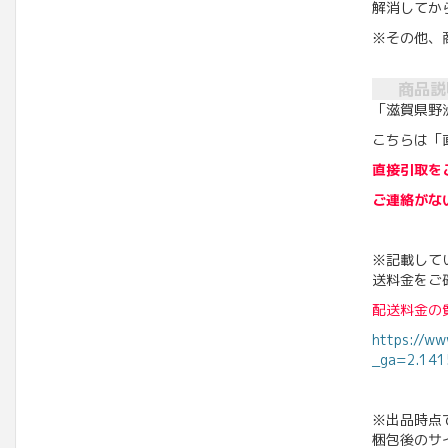
解消してか
※その他、
商品説
「滋賀県野
こちらは「
直接引取を
ご連絡がな
※記載して
送料金をご
配送料金の
https://ww
_ga=2.14
※出品時点
梱包後のサ