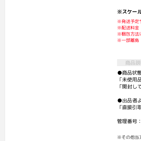
※スケー
※発送予定
※配送料金
※梱包方法
※一部離島
商品説
●商品状
「未使用
「開封し
●出品者
「直接引
管理番号：
※その他当