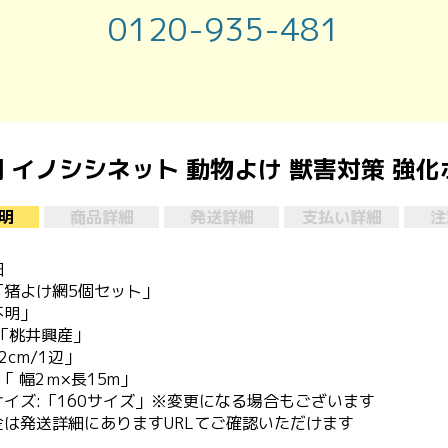
0120-935-481
イノシシネット 動物よけ 獣害対策 強化ポ
明
商品詳細
発送詳細
支払い詳細
注
細
「猪よけ網5個セット」
不明」
「桃井興産」
2cm/1辺」
「 幅2ｍ×長15m」
イズ:「160サイズ」※変更になる場合もございます
金は発送詳細にありますURLてご確認いただけます