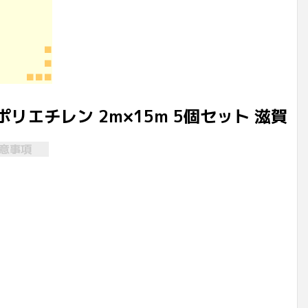
■
■
■■■
リエチレン 2m×15m 5個セット 滋賀
意事項