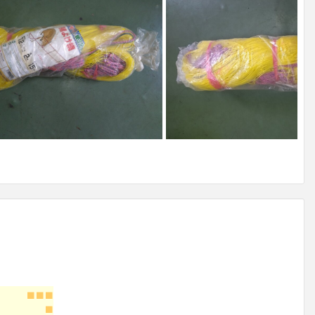
■■■
■