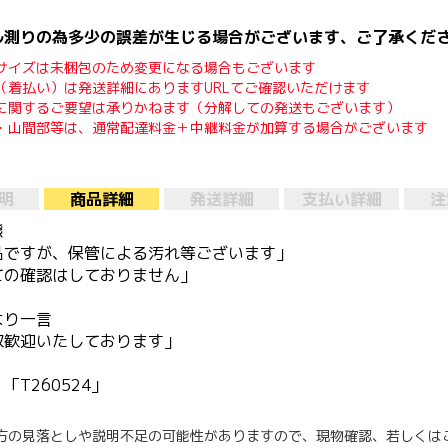
ル測りの為多少の誤差が生じる場合がございます、ご了承くだ
サイズは未梱包のため変更になる場合もございます
（着払い）は発送詳細にありますURLてご確認いただけます
に関するご要望は承りかねます（分解しての発送もございます）
・山間部等は、通常配達料金＋中継料金が加算する場合がございます
明
商品詳細
発送詳細
支払い詳細
注
態
品ですが、保管による汚れ等ございます」
ての確認はしておりません」
より一言
取歓迎いたしております」
「T260524」
方の見落としや説明不足の可能性がありますので、現物確認、若しくは