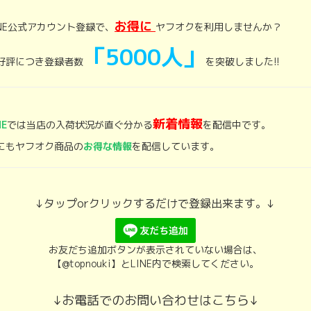
お得に
INE公式アカウント登録で、
ヤフオクを利用しませんか？
「5000人」
好評につき登録者数
を突破しました!!
新着情報
NE
では当店の入荷状況が直ぐ分かる
を配信中です。
にもヤフオク商品の
お得な情報
を配信しています。
↓タップorクリックするだけで登録出来ます。↓
お友だち追加ボタンが表示されていない場合は、
【@topnouki】とLINE内で検索してください。
↓お電話でのお問い合わせはこちら↓