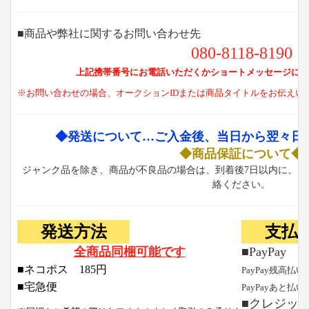
■商品や弊社に関するお問い合わせ先
080-8118-8190
上記携帯番号にお電話いただくかショートメッセージにて
※お問い合わせの場合、オークションIDまたは商品タイトルをお伝えい
◆発送について…ご入金後、当日から翌々日
◆商品保証について◆
ジャンク品を除き、商品が不良品の場合は、到着後7日以内に、お
絡ください。
発送方法
支払
全商品同梱可能です
■PayPay
■ネコポス 185円
PayPay残高払い
■宅急便
PayPayあと払い
■クレジッ