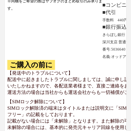
※同梱をご希望の際はヤフオクのまとめ取引のみ承りま
■コンビニ
す。
■代引
手数料 440円
■銀行振込
きらぼし銀行
深川支店 普通預
番号:5036640
名義:オッドア
ご購入の前に
【発送中のトラブルについて】
配送中に起きましたトラブルに関しましては、誠に申し訳
いたしかねますので、各配送業者様まで、直接ご連絡をお
運送方法の場合は当社からも運送会社からも一切補償がご
【SIMロック解除について】
SIMロック解除済の端末はタイトルまたは説明文に「SIMロ
フリー」の記載をしております。
記載がない場合には「未解除」となります。また解除の可
未解除の場合には、基本的に発売元キャリア回線を使用して