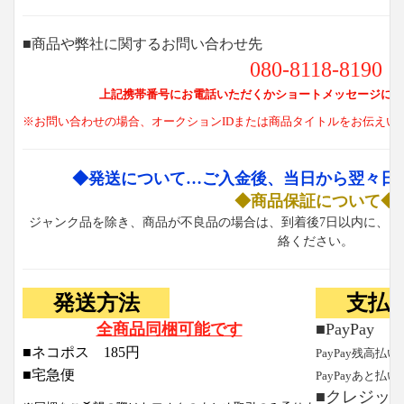
■商品や弊社に関するお問い合わせ先
080-8118-8190
上記携帯番号にお電話いただくかショートメッセージにて
※お問い合わせの場合、オークションIDまたは商品タイトルをお伝えい
◆発送について…ご入金後、当日から翌々日
◆商品保証について◆
ジャンク品を除き、商品が不良品の場合は、到着後7日以内に、お
絡ください。
発送方法
支払
全商品同梱可能です
■PayPay
■ネコポス 185円
PayPay残高払い
■宅急便
PayPayあと払い
■クレジッ