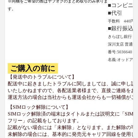
※同梱をご希望の際はヤフオクのまとめ取引のみ承りま
■コンビニ
す。
■代引
手数料 440円
■銀行振込
きらぼし銀行
深川支店 普通預
番号:5036640
名義:オッドア
ご購入の前に
【発送中のトラブルについて】
配送中に起きましたトラブルに関しましては、誠に申し訳
いたしかねますので、各配送業者様まで、直接ご連絡をお
運送方法の場合は当社からも運送会社からも一切補償がご
【SIMロック解除について】
SIMロック解除済の端末はタイトルまたは説明文に「SIMロ
フリー」の記載をしております。
記載がない場合には「未解除」となります。また解除の可
未解除の場合には、基本的に発売元キャリア回線を使用して