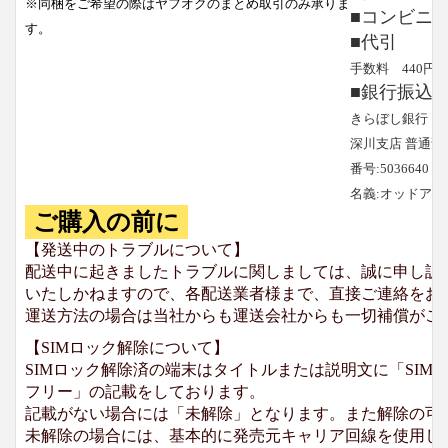
※同梱をご希望の際はヤフオクのまとめ取引のみ承りま
■コンビニ
す。
■代引
手数料 440円
■銀行振込
きらぼし銀行
深川支店 普通預
番号:5036640
名義:オッドア
ご購入の前に
【発送中のトラブルについて】
配送中に起きましたトラブルに関しましては、誠に申し訳
いたしかねますので、各配送業者様まで、直接ご連絡をお
運送方法の場合は当社からも運送会社からも一切補償がご
【SIMロック解除について】
SIMロック解除済の端末はタイトルまたは説明文に「SIMロ
フリー」の記載をしております。
記載がない場合には「未解除」となります。また解除の可
未解除の場合には、基本的に発売元キャリア回線を使用して