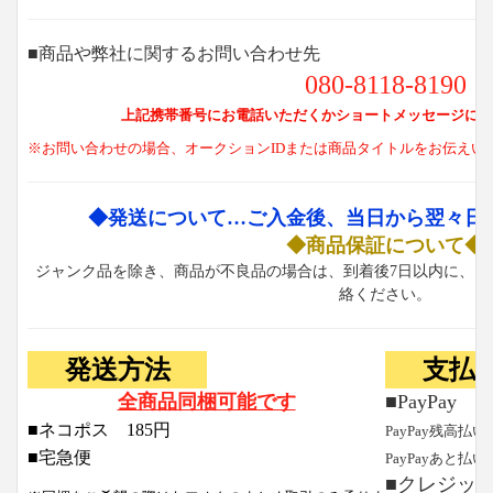
■商品や弊社に関するお問い合わせ先
080-8118-8190
上記携帯番号にお電話いただくかショートメッセージにて
※お問い合わせの場合、オークションIDまたは商品タイトルをお伝えい
◆発送について…ご入金後、当日から翌々日
◆商品保証について◆
ジャンク品を除き、商品が不良品の場合は、到着後7日以内に、お
絡ください。
発送方法
支払
全商品同梱可能です
■PayPay
■ネコポス 185円
PayPay残高払い
■宅急便
PayPayあと払い
■クレジッ