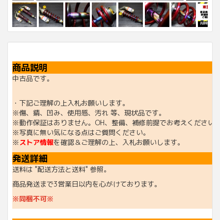
商品説明
中古品です。
・下記ご理解の上入札お願いします。
※傷、錆、凹み、使用感、汚れ 等、現状品です。
※動作保証はありません。OH、整備、補修前提でお考えください
※写真に無い気になる点はご質問ください。
※
ストア情報
を確認＆ご理解の上、入札お願いします。
発送詳細
送料は "配送方法と送料" 参照。
商品発送まで3営業日以内を心がけております。
※同梱不可※