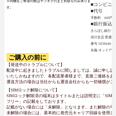
※同梱をご希望の際はヤフオクのまとめ取引のみ承りま
■コンビニ
す。
■代引
手数料 440円
■銀行振込
きらぼし銀行
深川支店 普通預
番号:5036640
名義:オッドア
ご購入の前に
【発送中のトラブルについて】
配送中に起きましたトラブルに関しましては、誠に申し訳
いたしかねますので、各配送業者様まで、直接ご連絡をお
運送方法の場合は当社からも運送会社からも一切補償がご
【SIMロック解除について】
SIMロック解除済の端末はタイトルまたは説明文に「SIMロ
フリー」の記載をしております。
記載がない場合には「未解除」となります。また解除の可
未解除の場合には、基本的に発売元キャリア回線を使用して