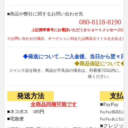
■商品や弊社に関するお問い合わせ先
080-8118-8190
上記携帯番号にお電話いただくかショートメッセージにて
※お問い合わせの場合、オークションIDまたは商品タイトルをお伝えい
◆発送について…ご入金後、当日から翌々日
◆商品保証について◆
ジャンク品を除き、商品が不良品の場合は、到着後7日以内に、お
絡ください。
発送方法
支払
全商品同梱可能です
■PayPay
■ネコポス 185円
PayPay残高払い
■宅急便
PayPayあと払い
■クレジッ