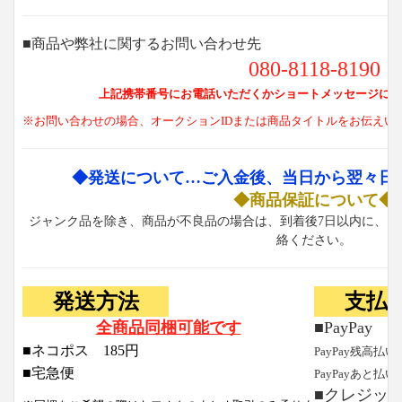
■商品や弊社に関するお問い合わせ先
080-8118-8190
上記携帯番号にお電話いただくかショートメッセージにて
※お問い合わせの場合、オークションIDまたは商品タイトルをお伝えい
◆発送について…ご入金後、当日から翌々日
◆商品保証について◆
ジャンク品を除き、商品が不良品の場合は、到着後7日以内に、お
絡ください。
発送方法
支払
全商品同梱可能です
■PayPay
■ネコポス 185円
PayPay残高払い
■宅急便
PayPayあと払い
■クレジッ