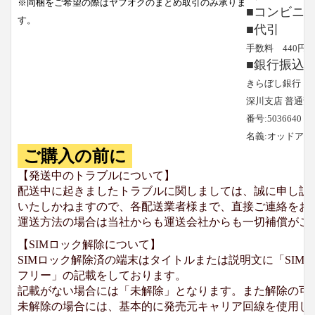
※同梱をご希望の際はヤフオクのまとめ取引のみ承りま
■コンビニ
す。
■代引
手数料 440円
■銀行振込
きらぼし銀行
深川支店 普通預
番号:5036640
名義:オッドア
ご購入の前に
【発送中のトラブルについて】
配送中に起きましたトラブルに関しましては、誠に申し訳
いたしかねますので、各配送業者様まで、直接ご連絡をお
運送方法の場合は当社からも運送会社からも一切補償がご
【SIMロック解除について】
SIMロック解除済の端末はタイトルまたは説明文に「SIMロ
フリー」の記載をしております。
記載がない場合には「未解除」となります。また解除の可
未解除の場合には、基本的に発売元キャリア回線を使用して