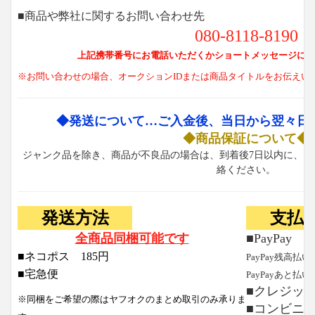
■商品や弊社に関するお問い合わせ先
080-8118-8190
上記携帯番号にお電話いただくかショートメッセージにて
※お問い合わせの場合、オークションIDまたは商品タイトルをお伝えい
◆発送について…ご入金後、当日から翌々日
◆商品保証について◆
ジャンク品を除き、商品が不良品の場合は、到着後7日以内に、お
絡ください。
発送方法
支払
全商品同梱可能です
■PayPay
■ネコポス 185円
PayPay残高払い
■宅急便
PayPayあと払い
■クレジッ
※同梱をご希望の際はヤフオクのまとめ取引のみ承りま
■コンビニ