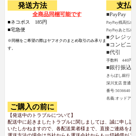
発送方法
支払
全商品同梱可能です
■PayPay
■ネコポス 185円
PayPay残高払い
■宅急便
PayPayあと払い
■クレジッ
※同梱をご希望の際はヤフオクのまとめ取引のみ承りま
■コンビニ
す。
■代引
手数料 440円
■銀行振込
きらぼし銀行
深川支店 普通預
番号:5036640
名義:オッドア
ご購入の前に
【発送中のトラブルについて】
配送中に起きましたトラブルに関しましては、誠に申し訳
いたしかねますので、各配送業者様まで、直接ご連絡をお
運送方法の場合は当社からも運送会社からも一切補償がご