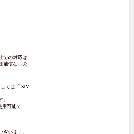
社での対応は
送補償なしの
くは「 SIM
す。
使用可能で
ございます。