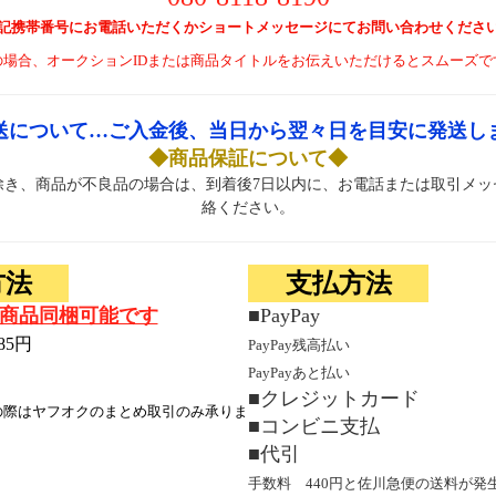
記携帯番号にお電話いただくかショートメッセージにてお問い合わせくださ
の場合、オークションIDまたは商品タイトルをお伝えいただけるとスムーズで
送について…ご入金後、当日から翌々日を目安に発送し
◆商品保証について◆
除き、商品が不良品の場合は、到着後7日以内に、お電話または取引メッ
絡ください。
方法
支払方法
商品同梱可能です
■PayPay
85円
PayPay残高払い
PayPayあと払い
■クレジットカード
の際はヤフオクのまとめ取引のみ承りま
■コンビニ支払
■代引
手数料 440円と佐川急便の送料が発