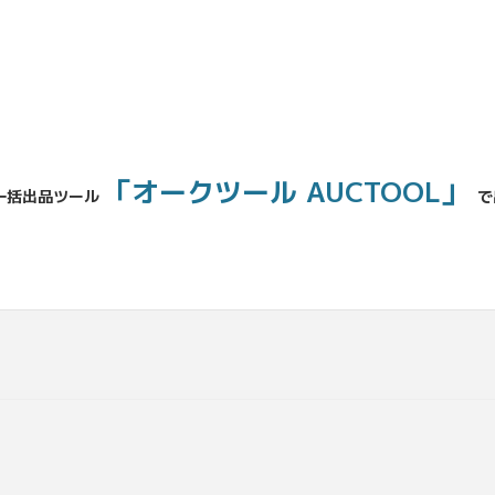
「オークツール AUCTOOL」
一括出品ツール
で