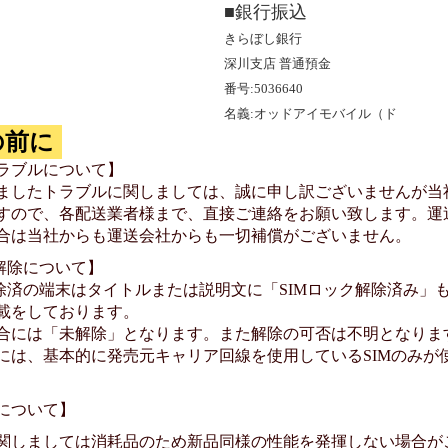
■銀行振込
きらぼし銀行
深川支店 普通預金
番号:5036640
名義:オッドアイモバイル（ド
の前に
ラブルについて】
ましたトラブルに関しましては、誠に申し訳ございませんが当
すので、各配送業者様まで、直接ご連絡をお願い致します。運
合は当社からも運送会社からも一切補償がございません。
ク解除について】
除済の端末はタイトルまたは説明文に「SIMロック解除済み」もし
載をしております。
合には「未解除」となります。また解除の可否は不明となりま
には、基本的に発売元キャリア回線を使用しているSIMのみが
について】
関しましては消耗品のため新品同様の性能を発揮しない場合が