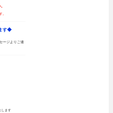
い。
す。
ます◆
セージよりご連
生します