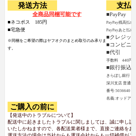
発送方法
支払
全商品同梱可能です
■PayPay
■ネコポス 185円
PayPay残高払い
■宅急便
PayPayあと払い
■クレジッ
※同梱をご希望の際はヤフオクのまとめ取引のみ承りま
■コンビニ
す。
■代引
手数料 440円
■銀行振込
きらぼし銀行
深川支店 普通預
番号:5036640
名義:オッドア
ご購入の前に
【発送中のトラブルについて】
配送中に起きましたトラブルに関しましては、誠に申し訳
いたしかねますので、各配送業者様まで、直接ご連絡をお
運送方法の場合は当社からも運送会社からも一切補償がご