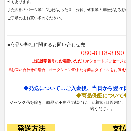
性もあります。
また内部のパーツ等に欠損があったり、分解、修復等の履歴がある恐れ
ご了承の上お買い求めください。
■商品や弊社に関するお問い合わせ先
080-8118-8190
上記携帯番号にお電話いただくかショートメッセージにて
※お問い合わせの場合、オークションIDまたは商品タイトルをお伝えい
◆発送について…ご入金後、当日から翌々日
◆商品保証について◆
ジャンク品を除き、商品が不良品の場合は、到着後7日以内に、お
絡ください。
発送方法
支払