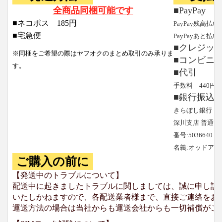
全商品同梱可能です
■PayPay
■ネコポス 185円
PayPay残高払い
■宅急便
PayPayあと払い
■クレジッ
※同梱をご希望の際はヤフオクのまとめ取引のみ承りま
■コンビニ
す。
■代引
手数料 440円
■銀行振込
きらぼし銀行
深川支店 普通預
番号:5036640
名義:オッドア
ご購入の前に
【発送中のトラブルについて】
配送中に起きましたトラブルに関しましては、誠に申し訳
いたしかねますので、各配送業者様まで、直接ご連絡をお
運送方法の場合は当社からも運送会社からも一切補償がご