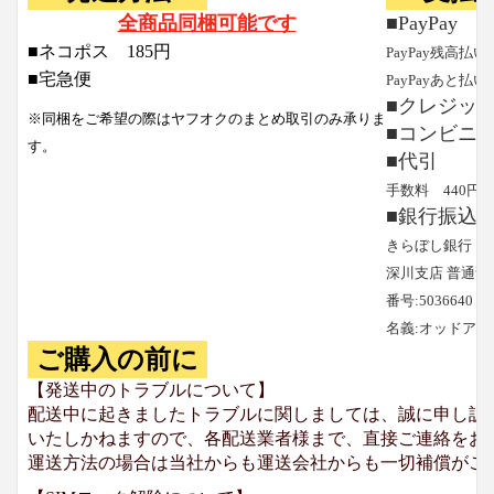
全商品同梱可能です
■PayPay
■ネコポス 185円
PayPay残高払い
■宅急便
PayPayあと払い
■クレジッ
※同梱をご希望の際はヤフオクのまとめ取引のみ承りま
■コンビニ
す。
■代引
手数料 440円
■銀行振込
きらぼし銀行
深川支店 普通預
番号:5036640
名義:オッドア
ご購入の前に
【発送中のトラブルについて】
配送中に起きましたトラブルに関しましては、誠に申し訳
いたしかねますので、各配送業者様まで、直接ご連絡をお
運送方法の場合は当社からも運送会社からも一切補償がご