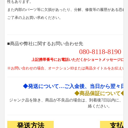
性もあります。
また内部のパーツ等に欠損があったり、分解、修復等の履歴がある恐れ
ご了承の上お買い求めください。
■商品や弊社に関するお問い合わせ先
080-8118-8190
上記携帯番号にお電話いただくかショートメッセージにて
※お問い合わせの場合、オークションIDまたは商品タイトルをお伝えい
◆発送について…ご入金後、当日から翌々日
◆商品保証について◆
ジャンク品を除き、商品が不良品の場合は、到着後7日以内に、お
絡ください。
発送方法
支払