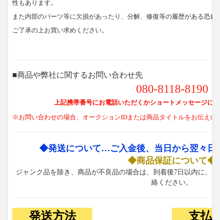
性もあります。
また内部のパーツ等に欠損があったり、分解、修復等の履歴がある恐れ
ご了承の上お買い求めください。
■商品や弊社に関するお問い合わせ先
080-8118-8190
上記携帯番号にお電話いただくかショートメッセージにて
※お問い合わせの場合、オークションIDまたは商品タイトルをお伝えい
◆発送について…ご入金後、当日から翌々日
◆商品保証について◆
ジャンク品を除き、商品が不良品の場合は、到着後7日以内に、お
絡ください。
発送方法
支払