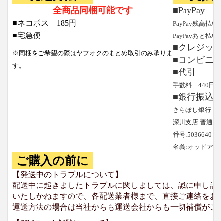
全商品同梱可能です
■PayPay
■ネコポス 185円
PayPay残高払い
■宅急便
PayPayあと払い
■クレジッ
※同梱をご希望の際はヤフオクのまとめ取引のみ承りま
■コンビニ
す。
■代引
手数料 440円
■銀行振込
きらぼし銀行
深川支店 普通預
番号:5036640
名義:オッドア
ご購入の前に
【発送中のトラブルについて】
配送中に起きましたトラブルに関しましては、誠に申し訳
いたしかねますので、各配送業者様まで、直接ご連絡をお
運送方法の場合は当社からも運送会社からも一切補償がご