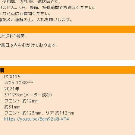
、使用感、汚れ 等、現状品です。
りません。OH、整備、補修前提でお考えください。
になる点はご質問ください。
確認＆ご理解の上、入札お願いします。
法と送料" 参照。
営業日以内を心がけております。
細
X125
05-1038***
2021年
129km(メーター読み)
フロント 約12mm
約31mm
フロント 約123mm、リア 約112mm
：
https://youtu.be/Bqm92aG-VT4