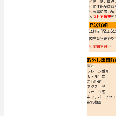
※傷、錆、凹み
※動作保証はあ
※写真に無い気
※
ストア情報
を
発送詳細
送料は "配送方
商品発送まで3
※同梱不可※
取外し車両詳
車名 ：PC
フレーム番号 ：JK
モデル年式 ：
走行距離 ：37
アクスル径 ：
フォーク径 ：
キャリパーピッチ：
確認動画 