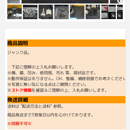
商品説明
ジャンク品。
・下記ご理解の上入札お願いします。
※傷、錆、凹み、使用感、汚れ 等、現状品です。
※動作保証はありません。OH、整備、補修前提でお考えください
※写真に無い気になる点はご質問ください。
※
ストア情報
を確認＆ご理解の上、入札お願いします。
発送詳細
送料は "配送方法と送料" 参照。
商品発送まで3営業日以内を心がけております。
※同梱不可※