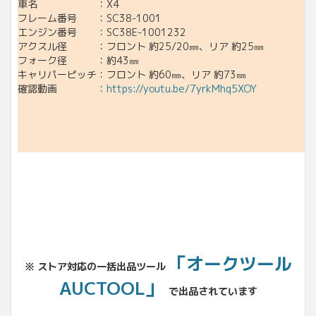
車名 ：X4
フレーム番号 ：SC38-1001
エンジン番号 ：SC38E-1001232
アクスル径 ：フロント 約25/20㎜、リア 約25㎜
フォーク径 ：約43㎜
キャリパーピッチ：フロント 約60㎜、リア 約73㎜
確認動画 ：
https://youtu.be/7yrkMhq5XOY
「オークツール
※ ストア対応の一括出品ツール
AUCTOOL」
で出品されています