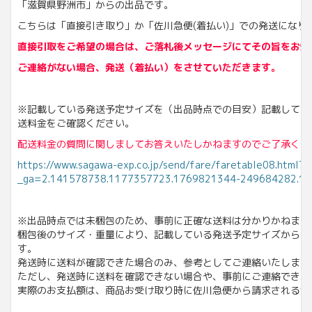
「滋賀県野洲市」からの出品です。
こちらは「直接引き取り」か「佐川急便(着払い)」での発送になり
直接引取をご希望の場合は、ご落札後メッセージにてその旨をお知
ご連絡がない場合、発送（着払い）をさせていただきます。
※記載している発送予定サイズを（出品時点での目安）記載しており
送料金をご確認ください。
配送料金の質問に関しましてお答えいたしかねますのでご了承くだ
https://www.sagawa-exp.co.jp/send/fare/faretable08.html?
_ga=2.141578738.1177357723.1769821344-249684282.1
※出品時点では未梱包のため、事前に正確な送料は分かりかねます
梱包後のサイズ・重量により、記載している発送予定サイズから変
す。
発送時に送料が確認できた場合のみ、参考としてご連絡いたします
ただし、発送時に送料を確認できない場合や、事前にご連絡できな
実際のお支払額は、商品お受け取り時に佐川急便から請求される金