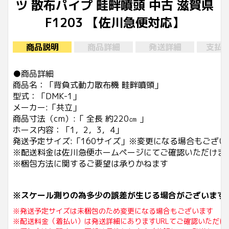
ツ 散布パイプ 畦畔噴頭 中古 滋賀県
F1203 【佐川急便対応】
商品説明
商品詳細
発送詳細
支払
●商品詳細
商品名：「背負式動力散布機 畦畔噴頭」
型式：「DMK-1」
メーカー:「共立」
商品寸法（cm）:「 全長 約220㎝ 」
ホース内容：「1，2，3，4」
発送予定サイズ:「160サイズ」※変更になる場合もござい
※配送料金は佐川急便ホームページにてご確認いただけま
※梱包方法に関するご要望は承りかねます
※スケール測りの為多少の誤差が生じる場合がございます
※発送予定サイズは未梱包のため変更になる場合もございます
※配送料金（着払い）は発送詳細にありますURLてご確認いただけ