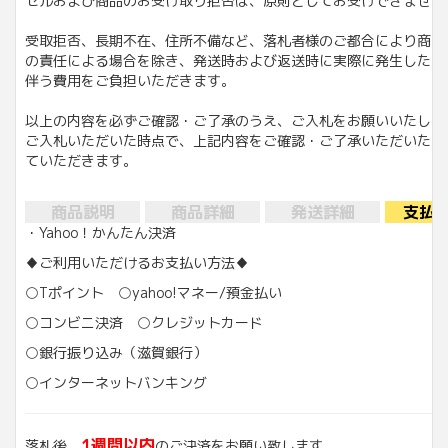
セルおよび商品のお受け取り拒否は、原則としてお受けできません
受取拒否、長期不在、住所不備など、落札者様のご都合により商品
の責任による場合を除き、発送時および返送時に実際に発生した送
伴う費用をご負担いただきます。
以上の内容を必ずご確認・ご了承のうえ、ご入札をお願いいたしま
ご入札いただいた時点で、上記内容をご確認・ご了承いただいたも
ていただきます。
商品説明
商品詳細
発送詳細
支払
・Yahoo！かんたん決済
♦ご利用いただけるお支払い方法♦
○Tポイント ○yahoo!マネー/預金払い
○コンビニ決済 ○クレジットカード
○銀行振り込み（滋賀銀行）
○インターネットバンキング
1週間以内
落札後、
のご決済をお願い致します。