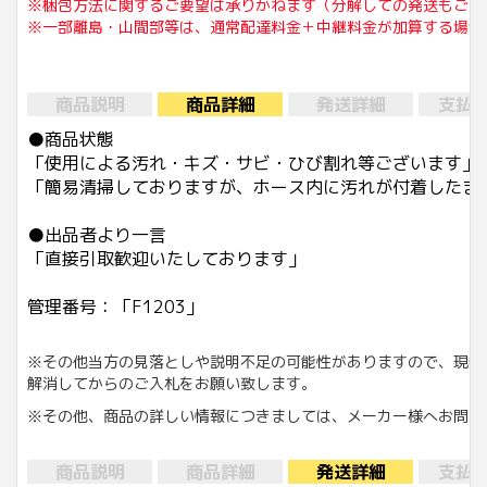
※梱包方法に関するご要望は承りかねます（分解しての発送もござ
※一部離島・山間部等は、通常配達料金＋中継料金が加算する場合
商品説明
商品詳細
発送詳細
支払
●商品状態
「使用による汚れ・キズ・サビ・ひび割れ等ございます」
「簡易清掃しておりますが、ホース内に汚れが付着したま
●出品者より一言
「直接引取歓迎いたしております」
管理番号：「F1203」
※その他当方の見落としや説明不足の可能性がありますので、現物
解消してからのご入札をお願い致します。
※その他、商品の詳しい情報につきましては、メーカー様へお問い
商品説明
商品詳細
発送詳細
支払