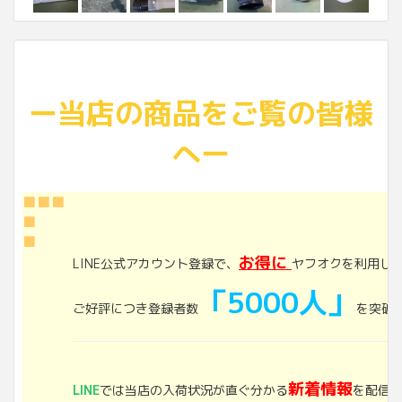
ー当店の商品をご覧の皆様
へー
■■■
■
■
お得に
LINE公式アカウント登録で、
ヤフオクを利用し
「5000人」
ご好評につき登録者数
を突破し
新着情報
LINE
では当店の入荷状況が直ぐ分かる
を配信