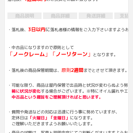
商品説明
商品詳細
発送詳細
支払
3日以内
に
・落札後、
落札者様の情報をご入力下さいますようお
・中古品になりますので原則として
「
ノークレーム
」「
ノーリターン
」
となります。
原則
2週間
・落札後の商品保管期間は、
までとさせて頂きます。
・可能な限り、商品は屋内保管で出品時と状況が変わらぬよう努め
稀に状況が変化
する場合がございます。※特にオイル漏れやエン
中古品という趣旨をご理解頂ければと思います。
・質問や発送などの対応は迅速に行う事に努めていますが、
定休日は
「火曜日」「金曜日」
になります。
ご理解いただきますようお願いいたします。
・商品の状態は、写真と説明内容にてご判断くださいますようお願