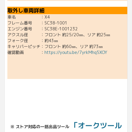
取外し車両詳細
車名 ：X4
フレーム番号 ：SC38-1001
エンジン番号 ：SC38E-1001232
アクスル径 ：フロント 約25/20㎜、リア 約25㎜
フォーク径 ：約43㎜
キャリパーピッチ：フロント 約60㎜、リア 約73㎜
確認動画 ：
https://youtu.be/7yrkMhq5XOY
「オークツール
※ ストア対応の一括出品ツール