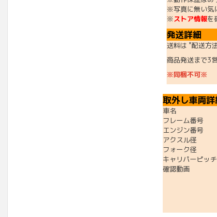
※写真に無い気
※
ストア情報
を
発送詳細
送料は "配送方
商品発送まで3
※同梱不可※
取外し車両詳
車名 ：
フレーム番号 ：S
エンジン番号 ：S
アクスル径 ：フ
フォーク径 ：
キャリパーピッチ
確認動画 