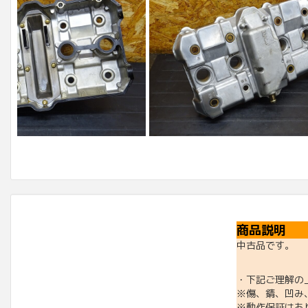
商品説明
中古品です。
・下記ご理解の
※傷、錆、凹み
※動作保証はあ