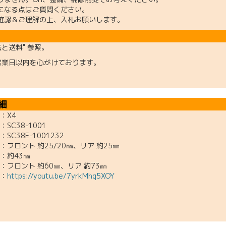
になる点はご質問ください。
確認＆ご理解の上、入札お願いします。
法と送料" 参照。
営業日以内を心がけております。
細
X4
C38-1001
C38E-1001232
ロント 約25/20㎜、リア 約25㎜
約43㎜
：フロント 約60㎜、リア 約73㎜
：
https://youtu.be/7yrkMhq5XOY