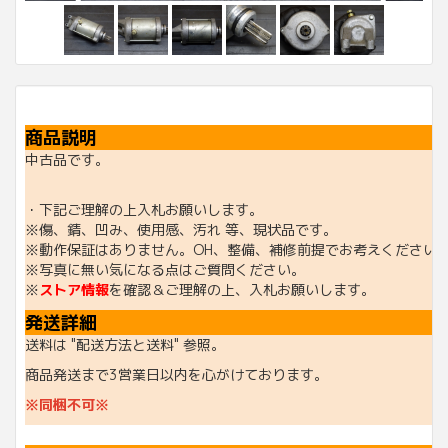
商品説明
中古品です。
・下記ご理解の上入札お願いします。
※傷、錆、凹み、使用感、汚れ 等、現状品です。
※動作保証はありません。OH、整備、補修前提でお考えください
※写真に無い気になる点はご質問ください。
※
ストア情報
を確認＆ご理解の上、入札お願いします。
発送詳細
送料は "配送方法と送料" 参照。
商品発送まで3営業日以内を心がけております。
※同梱不可※