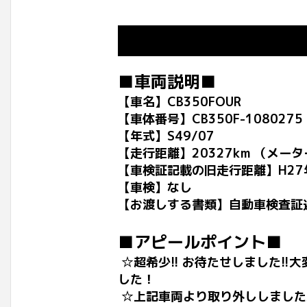
■車両説明■
【車名】CB350FOUR
【車体番号】CB350F-1080275
【年式】S49/07
【走行距離】20327km （メー
【車検証記載の旧走行距離】H27年 1
【車検】なし
【お渡しする書類】自動車検査証
■アピールポイント■
☆超希少!! お待たせしました!!
した！
☆上記車両より取り外ししました