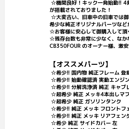
☆機関良好！キック一発始動!!
が搭載されておりました！
☆大変古い、旧車中の旧車では御
希少な純正オリジナルパーツなど
☆お客様に安心して御購入して頂
☆残存台数も非常に少なく、なか
CB350FOUR のオーナー様
【オススメパーツ】
☆希少!! 国内物 純正フレーム 登
☆希少!! 始動確認済 実動エンジン 
☆希少!! 分解洗浄済 純正 キャ
☆超希少 純正 メッキ4本出しマフラ
☆超希少 純正 ガソリンタンク
☆希少!! 純正 メッキ フロントフェ
☆希少!! 純正 メッキ リアフェンダ
☆希少 純正 サイドカバー 左