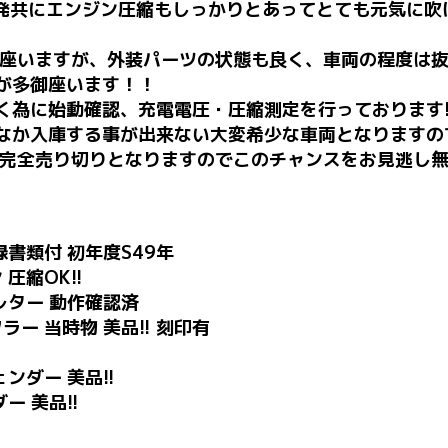
 4発共にエンジン圧縮もしっかりとあってとても元気に
座いますが、外装パーツの状態も良く、車両の程度は抜
が多御座います！！
く為に始動確認、充電電圧・圧縮測定を行っております!
なか入庫する事が出来ない大変希少な車両となりますの
、激安完全売り切りとなりますのでこのチャンスをお見逃し
録書類付 初年度S49年
圧縮OK!!
ブレター 動作確認済
ー 当時物 美品!! 刻印有
ンダー 美品!!
ー 美品!!