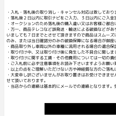
・入札・落札後の取り消し・キャンセル対応は致しており
・落札後２日以内に取引ナビをご入力、３日以内にご入金
・オークションのため落札後の購入違い又はお客様ご都合
・万一、商品テレコなど誤発送・輸送による破損などがあ
いましても７日までとさせて頂きますので商品はスムーズ
のみ、または当日確認分のみの破損保障になる場合が御座
・商品取り外し車両以外の車種に流用される場合の適合保
・取り付け中、又は取り付け後に発生した不具合に関しま
・取り付けに関する工賃・その他費用については一切の責
・ご入札前に必ず注意事項をお読み下さいますようお願い
・以上の点をご理解いただけない方や神経質な方のご落札
・大変申し訳ございませんがお取り置きはお受けできませ
せて頂いております。
・当店からの連絡は基本的にメールでの連絡となります。