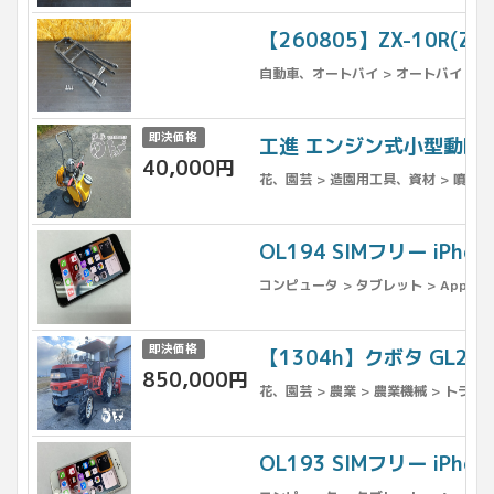
【260805】ZX-10R(
自動車、オートバイ > オートバイ > パ
即決価格
工進 エンジン式小型動噴 M
40,000円
花、園芸 > 造園用工具、資材 > 噴霧器
OL194 SIMフリー iPh
コンピュータ > タブレット > Apple >
即決価格
【1304h】クボタ GL2
850,000円
花、園芸 > 農業 > 農業機械 > トラクタ
OL193 SIMフリー iPho